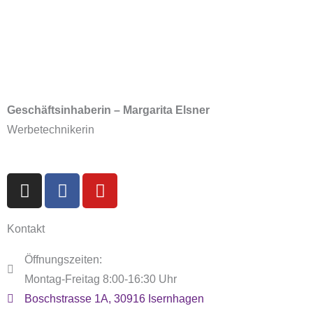
Geschäftsinhaberin – Margarita Elsner
Werbetechnikerin
I
F
Y
n
a
o
s
c
u
Kontakt
t
e
t
a
b
u
Öffnungszeiten:
g
o
b
Montag-Freitag 8:00-16:30 Uhr
r
o
e
Boschstrasse 1A, 30916 Isernhagen
a
k