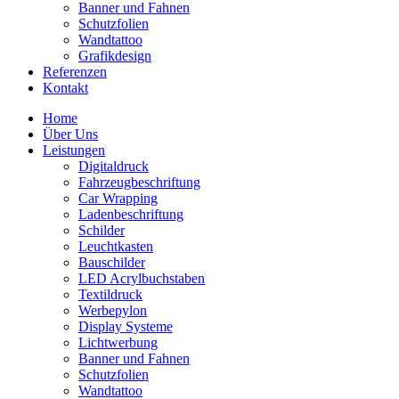
Banner und Fahnen
Schutzfolien
Wandtattoo
Grafikdesign
Referenzen
Kontakt
Home
Über Uns
Leistungen
Digitaldruck
Fahrzeugbeschriftung
Car Wrapping
Ladenbeschriftung
Schilder
Leuchtkasten
Bauschilder
LED Acrylbuchstaben
Textildruck
Werbepylon
Display Systeme
Lichtwerbung
Banner und Fahnen
Schutzfolien
Wandtattoo