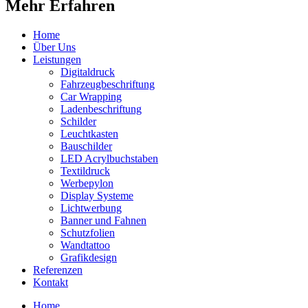
Mehr Erfahren
Home
Über Uns
Leistungen
Digitaldruck
Fahrzeugbeschriftung
Car Wrapping
Ladenbeschriftung
Schilder
Leuchtkasten
Bauschilder
LED Acrylbuchstaben
Textildruck
Werbepylon
Display Systeme
Lichtwerbung
Banner und Fahnen
Schutzfolien
Wandtattoo
Grafikdesign
Referenzen
Kontakt
Home